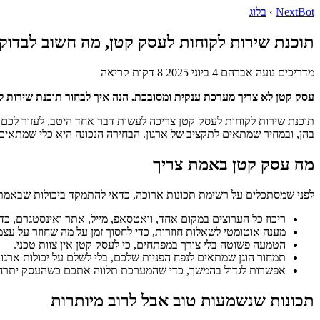
NextBot
›
בלוג
תוכנת שירות לקוחות לעסק קטן, מה חשוב לבדוק 
מדריכים
נועה אברהם
4 ביוני 2025
8 דקות קריאה
עסק קטן לא צריך מערכת ענקית ומסובכת. הנה איך לבחור תוכנת שירות לק
תוכנת שירות לקוחות לעסק קטן צריכה לעשות דבר אחד היטב, לעזור לכם 
בהן, ובמחיר שמתאים לתקציב של ארגון. הבחירה הנכונה היא כלי שמתאים 
מה עסק קטן באמת צריך
לפני שמסתכלים על רשימת תכונות ארוכה, כדאי להתמקד ביכולות שבאמת 
ריכוז כל הערוצים במקום אחד, וואטסאפ, מייל, אתר ואינסטגרם, כדי
מענה אוטומטי לשאלות חוזרות, כדי לחסוך זמן על מה שחוזר על עצמו
הטמעה פשוטה בלי צורך במפתחים, כי לעסק קטן אין צוות טכני.
תמחור הוגן שמתאים לנפח הפניות שלכם, בלי לשלם על יכולות ארגוני
אפשרות לגדול בהמשך, כדי שהמערכת תלווה אתכם כשהעסק יתרח
תכונות שנשמעות טוב אבל לרוב מיותרות