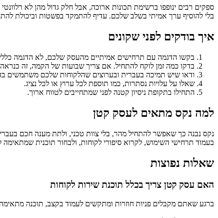
ספקים רבים ינופפו ברשימת תכונות ארוכה, אבל חלק גדול מהן לא רלוונט
בלי להוסיף ערך אמיתי בשלב שלכם. עדיף להתמקד בפשטות וביכולת להתח
איך בודקים לפני שקונים
בקשו הדגמה עם תרחישים אמיתיים מהעסק שלכם, לא הדגמה כללי
בדקו כמה זמן לוקח להתחיל. אם צריך שבועות של הקמה, זה כנראה 
ודאו שיש תמיכה בעברית ובערוצים שהלקוחות שלכם משתמשים בה
שאלו על עלויות נסתרות, כמו תוספת לכל ערוץ או לכל נציג.
התחילו בתקופת ניסיון קטנה לפני שמתחייבים לטווח ארוך.
למה נקס מתאים לעסק קטן
נקס נבנה כך שאפשר להתחיל מהר, בלי צוות טכני, ולתת מענה חכם בעברית
בעמוד תרחישי השימוש, לקרוא סיפורי לקוחות, ולבחור תוכנית שמתאימה ל
שאלות נפוצות
האם עסק קטן צריך בכלל תוכנת שירות לקוחות
ברגע שאתם מקבלים פניות חוזרות ומתקשים לעמוד בקצב, תוכנה מתאימה ח